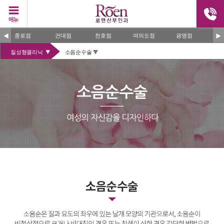
건대점
천호점
여의도점
광명점
일산점
질성형클리닉
소음순수술