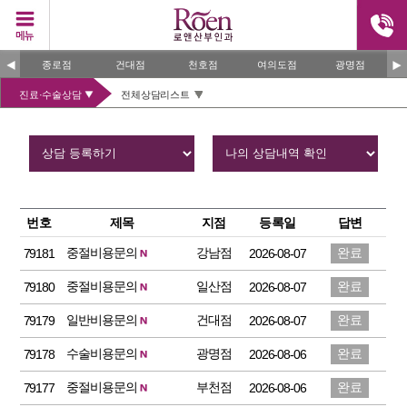
종로점
건대점
천호점
여의도점
광명점
진료·수술상담
전체상담리스트
번호
제목
지점
등록일
답변
중절비용문의
강남점
완료
79181
2026-08-07
중절비용문의
일산점
완료
79180
2026-08-07
일반비용문의
건대점
완료
79179
2026-08-07
수술비용문의
광명점
완료
79178
2026-08-06
중절비용문의
부천점
완료
79177
2026-08-06