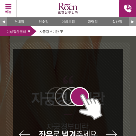
건대점
천호점
여의도점
광명점
일산점
여성질환센터
자궁경부미란