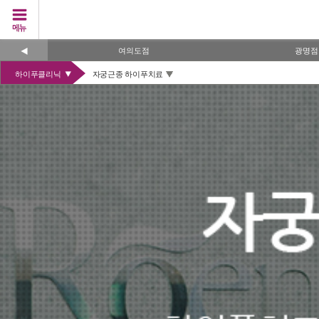
여의도점
광명점
하이푸클리닉
자궁근종 하이푸치료