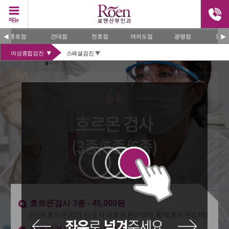
점
건대점
천호점
여의도점
광명점
일산점
여성종합검진
스페셜검진
호르몬검사 3종 - 45,000원
(난포호르몬(E2),난포자극호르몬(FSH),황체호르몬(LH))