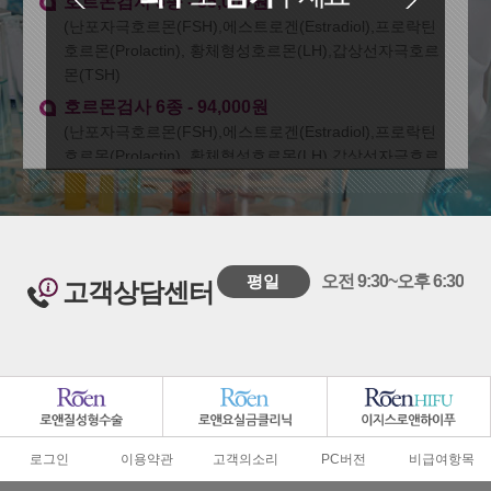
호르몬검사 5종 - 85,000원
(난포자극호르몬(FSH),에스트로겐(Estradiol),프로락틴
호르몬(Prolactin), 황체형성호르몬(LH),갑상선자극호르
몬(TSH)
호르몬검사 6종 - 94,000원
(난포자극호르몬(FSH),에스트로겐(Estradiol),프로락틴
호르몬(Prolactin), 황체형성호르몬(LH),갑상선자극호르
몬(TSH),유리T4(Free T4))
평일
오전 9:30~오후 6:30
고객상담센터
로그인
이용약관
고객의소리
PC버전
비급여항목