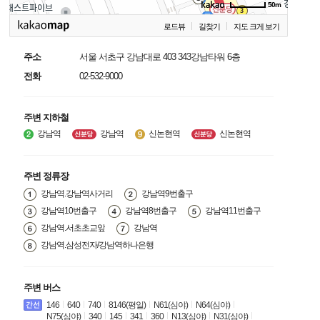
50m
로드뷰
길찾기
지도 크게 보기
주소
서울 서초구 강남대로 403 343강남타워 6층
전화
02-532-9000
주변 지하철
강남역
강남역
신논현역
신논현역
주변 정류장
강남역.강남역사거리
강남역9번출구
강남역10번출구
강남역8번출구
강남역11번출구
강남역.서초초교앞
강남역
강남역.삼성전자/강남역하나은행
주변 버스
146
640
740
8146(평일)
N61(심야)
N64(심야)
N75(심야)
340
145
341
360
N13(심야)
N31(심야)