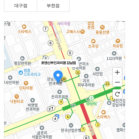
대구점
부천점
로앤산부인과의원 강남점