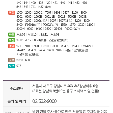
140
144
400
402
420
421
440
441
452
470
542
643
741
N37(심야)
1700
2000
2000-1
7007
9303
6427
1100
3600
8001
9600
1560B
5001-1B
5001B
5002B
5003B
9700
3002
3002(예약)
3007
3007(예약)
3200
3300
3400
P9601(퇴근)
P9602(퇴근)
1550
1570
3030
3100
3100N
9202
9400
9800
G7426
P9201(출근)
서초09
서초10
서초11
서초03
3412
4312
8541(맞춤버스)(공휴일제외)
9711
9100
9200
9201
9300
M6405
M6410
M6427
M7412
M6439
9404
9408
9409
서울01(평일)(출근)
서울06(평일)(출근)
6020
6009
917
서울시 서초구 강남대로 403, 343강남타워 6층
주소안내
(2호선 강남역 9번/10번 출구 스타벅스 옆 건물)
02.532-9000
문의 및 예약
병원 건물 주차 불가로 인근 건물/유료 주차장을 이용