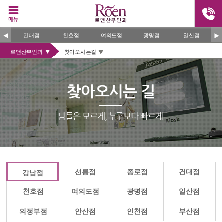
건대점
천호점
여의도점
광명점
일산점
로앤산부인과
찾아오시는길
선릉점
종로점
건대점
강남점
천호점
여의도점
광명점
일산점
의정부점
안산점
인천점
부산점