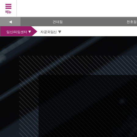
건대점
천호점
임신/피임센터
자궁외임신