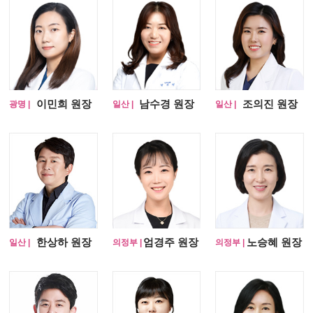
이민희 원장
남수경 원장
조의진 원장
광명 |
일산 |
일산 |
한상하 원장
엄경주 원장
노승혜 원장
일산 |
의정부 |
의정부 |