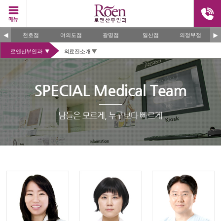
천호점
여의도점
광명점
일산점
의정부점
로앤산부인과
의료진소개