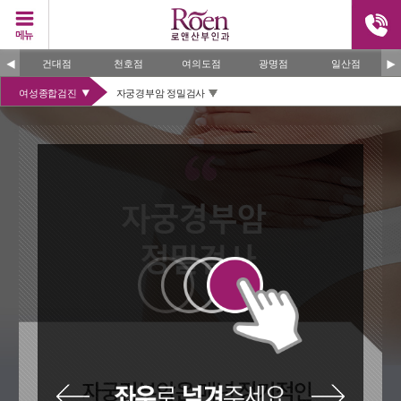
건대점
천호점
여의도점
광명점
일산점
여성종합검진
자궁경부암 정밀검사