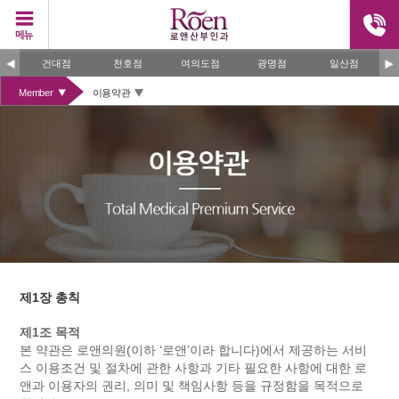
건대점
천호점
여의도점
광명점
일산점
Member
이용약관
제1장 총칙
제1조 목적
본 약관은 로앤의원(이하 ‘로앤’이라 합니다)에서 제공하는 서비
스 이용조건 및 절차에 관한 사항과 기타 필요한 사항에 대한 로
앤과 이용자의 권리, 의미 및 책임사항 등을 규정함을 목적으로