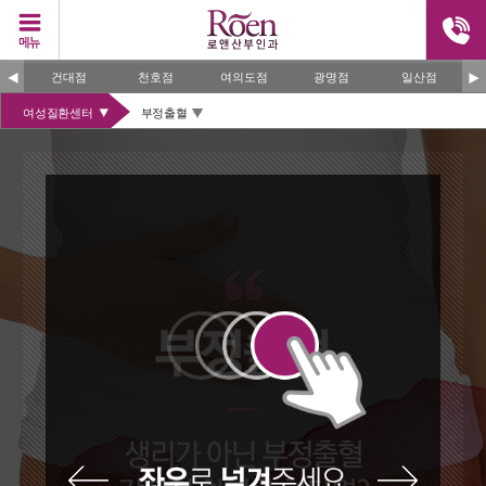
건대점
천호점
여의도점
광명점
일산점
여성질환센터
부정출혈