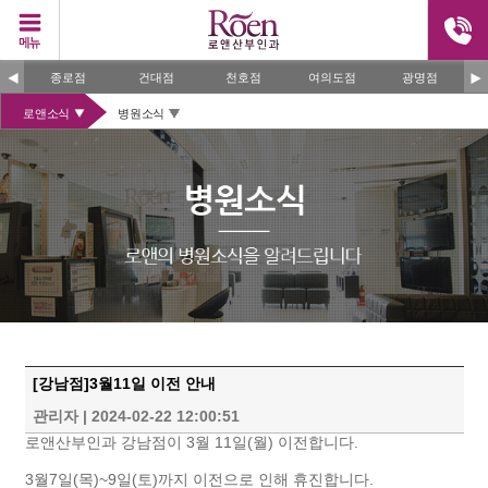
종로점
건대점
천호점
여의도점
광명점
로앤소식
병원소식
[강남점]3월11일 이전 안내
관리자
|
2024-02-22 12:00:51
로앤산부인과 강남점이 3월 11일(월) 이전합니다.
3월7일(목)~9일(토)까지 이전으로 인해 휴진합니다.